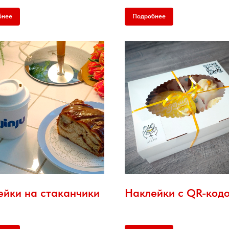
бнее
Подробнее
ейки на стаканчики
Наклейки с QR-код