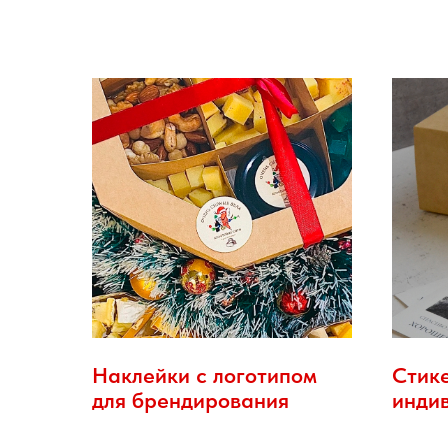
Наклейки с логотипом
Стик
для брендирования
инди