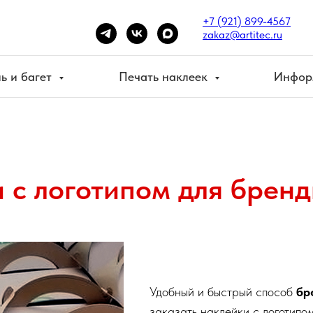
+7 (921) 899-4567
zakaz@artitec.ru
ь и багет
Печать наклеек
Инфор
 с логотипом для брен
Удобный и быстрый способ
бр
заказать наклейки с логотипо