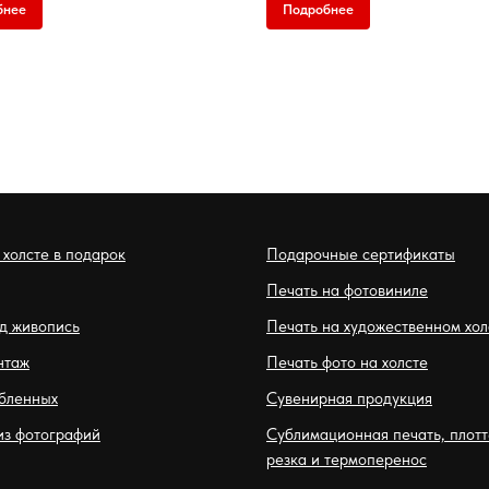
бнее
Подробнее
 холсте в подарок
Подарочные сертификаты
Печать на фотовиниле
д живопись
Печать на художественном хол
нтаж
Печать фото на холсте
бленных
Сувенирная продукция
из фотографий
Сублимационная печать, плот
резка и термоперенос