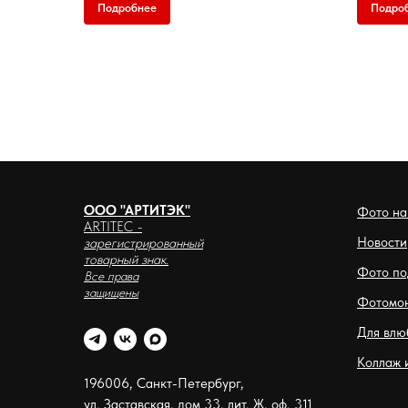
Подробнее
Подро
ООО "АРТИТЭК"
Фото на
ARTITEC
-
Новости
зарегистрированный
товарный знак.
Фото по
Все права
защищены
Фотомо
Для влю
Коллаж 
196006, Санкт-Петербург,
ул. Заставская, дом 33, лит. Ж, оф. 311