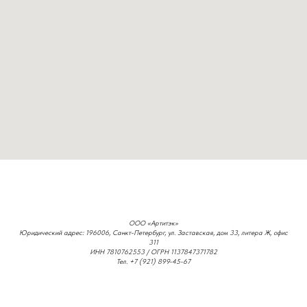
ООО «Артитэк»
Юридический адрес: 196006, Санкт-Петербург, ул. Заставская, дом 33, литера Ж, офис
311
ИНН 7810762553 / ОГРН 1137847371782
Тел. +7 (921) 899-45-67