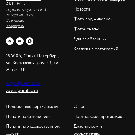
ARTITEC
-
Новости
зарегистрированный
товарный знак.
Фото под живопись
Все права
защищены
Фотомонтаж
Для влюбленных
Коллаж из фотографий
196006, Санкт-Петербург,
ул. Заставская, дом 33, лит.
Ж, оф. 311
+7(921)899-4567
zakaz@artitec.ru
Подарочные сертификаты
О нас
Печать на фотовиниле
Партнерская программа
Печать на художественном
Дизайнерам и
холсте
оформителям