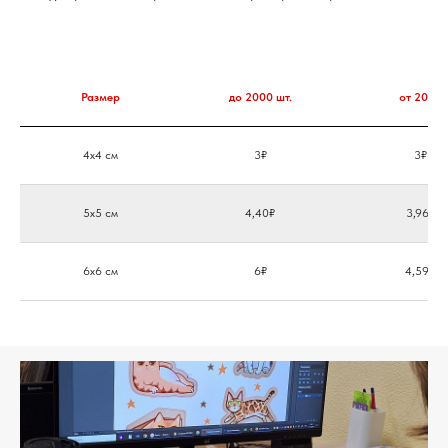
Размер
до 2000 шт.
от 2000
4х4 см
3₽
3₽
5х5 см
4,40₽
3,96₽
6х6 см
6₽
4,59₽