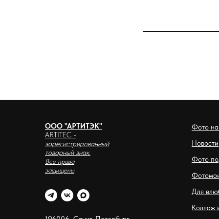
ООО "АРТИТЭК"
Фото на
ARTITEC
-
Новости
зарегистрированный
товарный знак.
Фото по
Все права
защищены
Фотомо
Для влю
Коллаж 
196006, Санкт-Петербург,