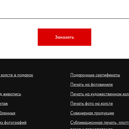
Заказать
 холсте в подарок
Подарочные сертификаты
Печать на фотовиниле
д живопись
Печать на художественном хол
нтаж
Печать фото на холсте
бленных
Сувенирная продукция
из фотографий
Сублимационная печать, плот
резка и термоперенос