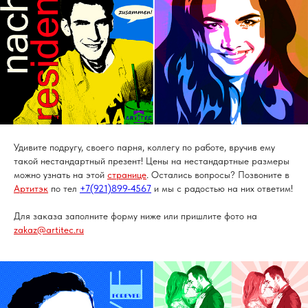
Удивите подругу, своего парня, коллегу по работе, вручив ему
такой нестандартный презент! Цены на нестандартные размеры
можно узнать на этой
странице
. Остались вопросы? Позвоните в
Артитэк
по тел
+7(921)899-4567
и мы с радостью на них ответим!
Для заказа заполните форму ниже или пришлите фото на
zakaz@artitec.ru