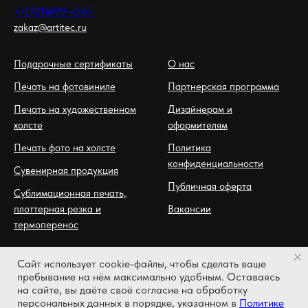
+7(921)899-4567
zakaz@artitec.ru
Подарочные сертификаты
О нас
Печать на фотовиниле
Партнерская программа
Печать на художественном
Дизайнерам и
холсте
оформителям
Печать фото на холсте
Политика
конфиденциальности
Сувенирная продукция
Публичная оферта
Сублимационная печать,
плоттерная резка и
Вакансии
термоперенос
Сайт использует cookie-файлы, чтобы сделать ваше
пребывание на нём максимально удобным. Оставаясь
на сайте, вы даёте своё согласие на обработку
персональных данных в порядке, указанном в
Политике