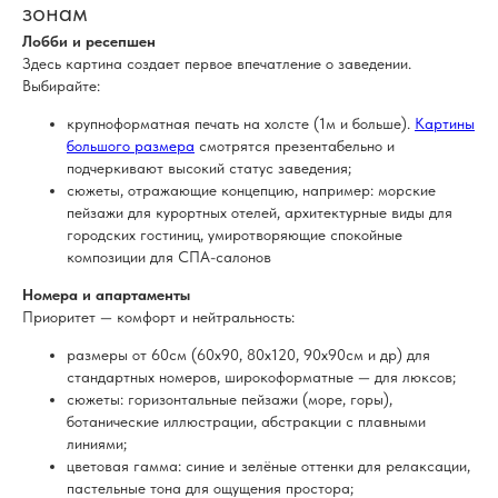
зонам
Лобби и ресепшен
Здесь картина создает первое впечатление о заведении.
Выбирайте:
крупноформатная печать на холсте (1м и больше).
Картины
большого размера
смотрятся презентабельно и
подчеркивают высокий статус заведения;
сюжеты, отражающие концепцию, например: морские
пейзажи для курортных отелей, архитектурные виды для
городских гостиниц, умиротворяющие спокойные
композиции для СПА-салонов
Номера и апартаменты
Приоритет — комфорт и нейтральность:
размеры от 60см (60х90, 80х120, 90х90см и др) для
стандартных номеров, широкоформатные — для люксов;
сюжеты: горизонтальные пейзажи (море, горы),
ботанические иллюстрации, абстракции с плавными
линиями;
цветовая гамма: синие и зелёные оттенки для релаксации,
пастельные тона для ощущения простора;