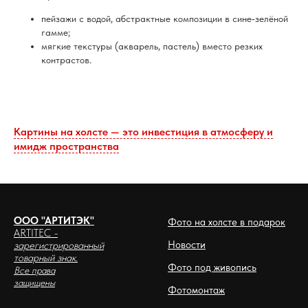
пейзажи с водой, абстрактные композиции в сине‑зелёной
гамме;
мягкие текстуры (акварель, пастель) вместо резких
контрастов.
Картины на холсте — это инвестиция в атмосферу и
имидж пространства
ООО "АРТИТЭК"
Фото на холсте в подарок
ARTITEC
-
Новости
зарегистрированный
товарный знак.
Фото под живопись
Все права
защищены
Фотомонтаж