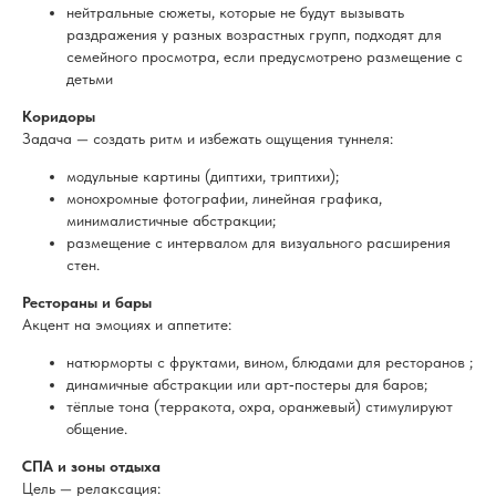
нейтральные сюжеты, которые не будут вызывать
раздражения у разных возрастных групп, подходят для
семейного просмотра, если предусмотрено размещение с
детьми
Коридоры
Задача — создать ритм и избежать ощущения туннеля:
модульные картины (диптихи, триптихи);
монохромные фотографии, линейная графика,
минималистичные абстракции;
размещение с интервалом для визуального расширения
стен.
Рестораны и бары
Акцент на эмоциях и аппетите:
натюрморты с фруктами, вином, блюдами для ресторанов ;
динамичные абстракции или арт‑постеры для баров;
тёплые тона (терракота, охра, оранжевый) стимулируют
общение.
СПА и зоны отдыха
Цель — релаксация: