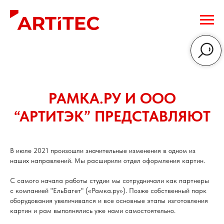
РАМКА.РУ И ООО
“АРТИТЭК” ПРЕДСТАВЛЯЮТ
В июле 2021 произошли значительные изменения в одном из
наших направлений. Мы расширили отдел оформления картин.
С самого начала работы студии мы сотрудничали как партнеры
с компанией "ЕльБагет" («Рамка.ру»). Позже собственный парк
оборудования увеличивался и все основные этапы изготовления
картин и рам выполнялись уже нами самостоятельно.