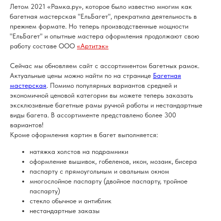
Летом 2021 «Рамка.ру», которое было известно многим как
багетная мастерская "ЕльБагет", прекратила деятельность в
прежнем формате. Но теперь производственные мощности
"ЕльБагет" и опытные мастера оформления продолжают свою
работу составе ООО
«Артитэк»
Сейчас мы обновляем сайт с ассортиментом багетных рамок.
Актуальные цены можно найти по на странице
Багетная
мастерская
. Помимо популярных вариантов средней и
экономичной ценовой категории вы можете теперь заказать
эксклюзивные багетные рамы ручной работы и нестандартные
виды багета. В ассортименте представлено более 300
вариантов!
Кроме оформления картин в багет выполняется:
натяжка холстов на подрамники
оформление вышивок, гобеленов, икон, мозаик, бисера
паспарту с прямоугольным и овальным окном
многослойное паспарту (двойное паспарту, тройное
паспарту)
стекло обычное и антиблик
нестандартные заказы