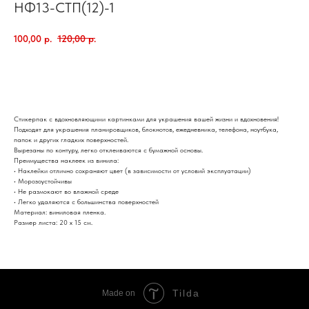
НФ13-СТП(12)-1
100,00
р.
120,00
р.
добавить в корзину
Стикерпак с вдохновляющими картинками для украшения вашей жизни и вдохновения!
Подходят для украшения планировщиков, блокнотов, ежедневника, телефона, ноутбука,
папок и других гладких поверхностей.
Вырезаны по контуру, легко отклеиваются с бумажной основы.
Преимущества наклеек из винила:
• Наклейки отлично сохраняют цвет (в зависимости от условий эксплуатации)
• Морозоустойчивы
• Не размокают во влажной среде
• Легко удаляются с большинства поверхностей
Материал: виниловая пленка.
Размер листа: 20 х 15 см.
Tilda
Made on