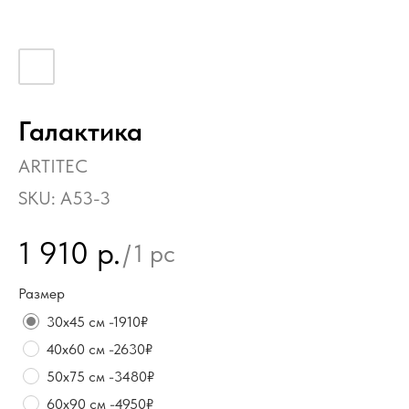
Галактика
ARTITEC
SKU:
А53-3
1 910
р.
/
1 pc
Размер
30х45 см -1910₽
40х60 см -2630₽
50х75 см -3480₽
60х90 см -4950₽