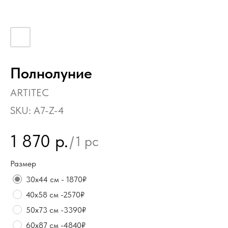
Полнолуние
ARTITEC
SKU:
А7-Z-4
1 870
р.
/
1 pc
Размер
30х44 см - 1870₽
40х58 см -2570₽
50х73 см -3390₽
60х87 см -4840₽