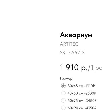
Аквариум
ARTITEC
SKU:
А52-3
1 910
р.
/
1 pc
Размер
30х45 см -1910₽
40х60 см -2630₽
50х75 см -3480₽
60х90 см -4950₽