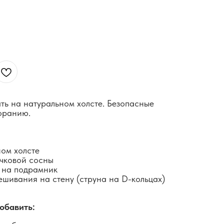
ть на натуральном холсте. Безопасные
горанию.
ном холсте
чковой сосны
 на подрамник
ешивания на стену (струна на D-кольцах)
обавить: