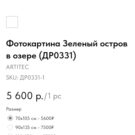
Фотокартина Зеленый остров
в озере (ДР0331)
ARTITEC
SKU:
ДР0331-1
5 600
р.
/
1 pc
Размер
70х105 см - 5600₽
90х135 см - 7500₽