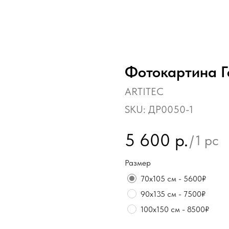
Фотокартина 
ARTITEC
SKU:
ДР0050-1
5 600
р.
/
1 pc
Размер
70х105 см - 5600₽
90х135 см - 7500₽
100х150 см - 8500₽