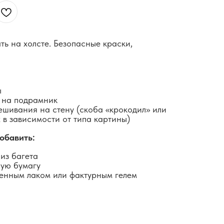
ть на холсте. Безопасные краски,
ы
 на подрамник
ешивания на стену (скоба «крокодил» или
 в зависимости от типа картины)
обавить:
из багета
ную бумагу
енным лаком или фактурным гелем