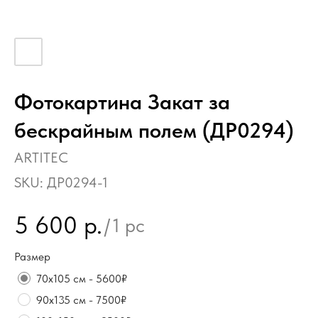
Фотокартина Закат за
бескрайным полем (ДР0294)
ARTITEC
SKU:
ДР0294-1
5 600
р.
/
1 pc
Размер
70х105 см - 5600₽
90х135 см - 7500₽