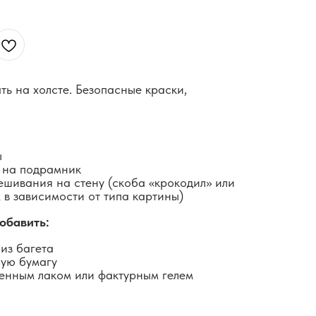
ть на холсте. Безопасные краски,
ы
 на подрамник
ешивания на стену (скоба «крокодил» или
 в зависимости от типа картины)
обавить:
из багета
ную бумагу
енным лаком или фактурным гелем