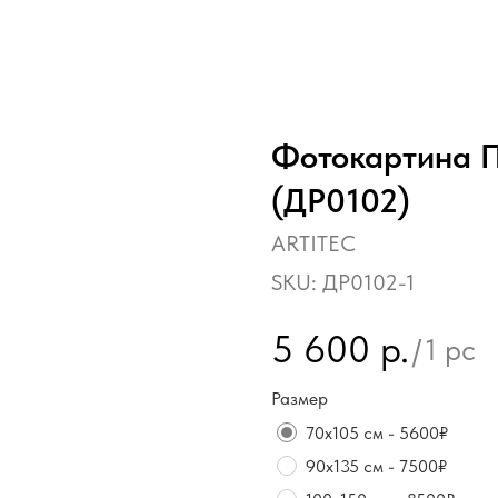
Фотокартина П
(ДР0102)
ARTITEC
SKU:
ДР0102-1
5 600
р.
/
1 pc
Размер
70х105 см - 5600₽
90х135 см - 7500₽