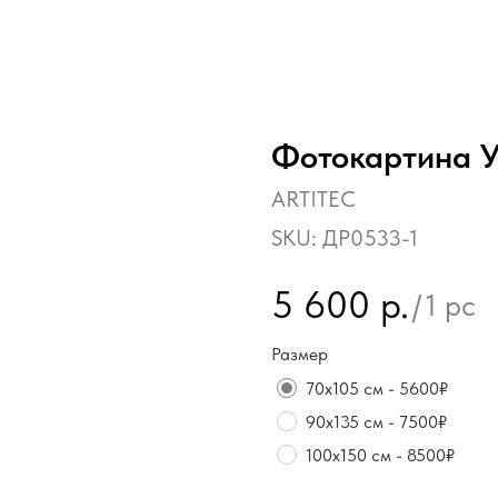
Фотокартина У
ARTITEC
SKU:
ДР0533-1
5 600
р.
/
1 pc
Размер
70х105 см - 5600₽
90х135 см - 7500₽
100х150 см - 8500₽