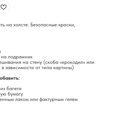
ть на холсте. Безопасные краски,
ы
 на подрамник
ешивания на стену (скоба «крокодил» или
 в зависимости от типа картины)
обавить:
из багета
ную бумагу
енным лаком или фактурным гелем