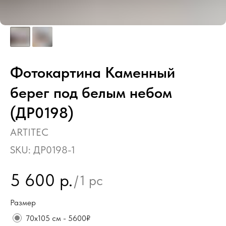
Фотокартина Каменный
берег под белым небом
(ДР0198)
ARTITEC
SKU:
ДР0198-1
5 600
р.
/
1 pc
Размер
70х105 см - 5600₽