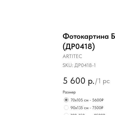
Фотокартина Б
(ДР0418)
ARTITEC
SKU:
ДР0418-1
5 600
р.
/
1 pc
Размер
70х105 см - 5600₽
90х135 см - 7500₽