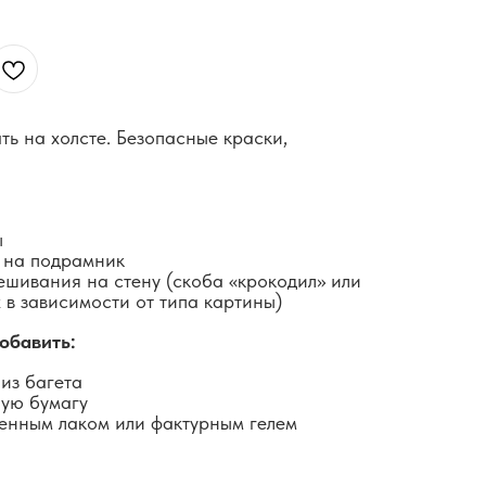
ть на холсте. Безопасные краски,
ы
 на подрамник
ешивания на стену (скоба «крокодил» или
 в зависимости от типа картины)
обавить:
из багета
ную бумагу
енным лаком или фактурным гелем