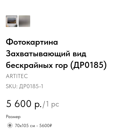
Фотокартина
Захватывающий вид
бескрайных гор (ДР0185)
ARTITEC
SKU:
ДР0185-1
5 600
р.
/
1 pc
Размер
70х105 см - 5600₽