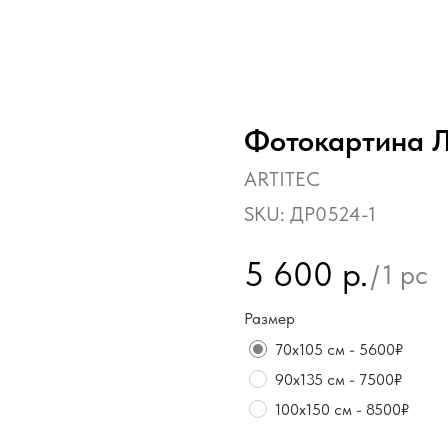
Фотокартина Л
ARTITEC
SKU:
ДР0524-1
5 600
р.
/
1 pc
Размер
70х105 см - 5600₽
90х135 см - 7500₽
100х150 см - 8500₽