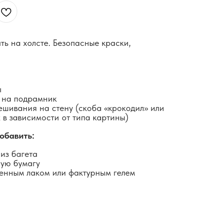
ть на холсте. Безопасные краски,
ы
 на подрамник
ешивания на стену (скоба «крокодил» или
 в зависимости от типа картины)
обавить:
из багета
ную бумагу
енным лаком или фактурным гелем