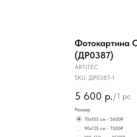
Фотокартина О
(ДР0387)
ARTITEC
SKU:
ДР0387-1
5 600
р.
/
1 pc
Размер
70х105 см - 5600₽
90х135 см - 7500₽