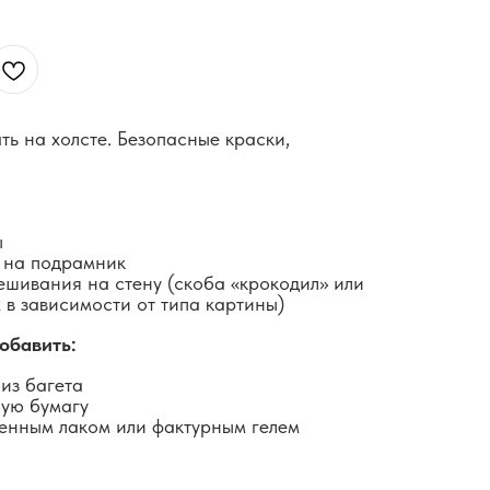
ть на холсте. Безопасные краски,
ы
 на подрамник
ешивания на стену (скоба «крокодил» или
 в зависимости от типа картины)
обавить:
из багета
ную бумагу
енным лаком или фактурным гелем