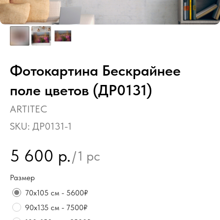
Фотокартина Бескрайнее
поле цветов (ДР0131)
ARTITEC
SKU:
ДР0131-1
5 600
р.
/
1 pc
Размер
70х105 см - 5600₽
90х135 см - 7500₽