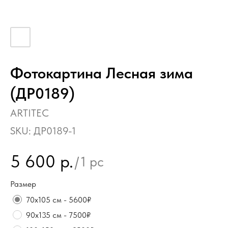
Фотокартина Лесная зима
(ДР0189)
ARTITEC
SKU:
ДР0189-1
5 600
р.
/
1 pc
Размер
70х105 см - 5600₽
90х135 см - 7500₽