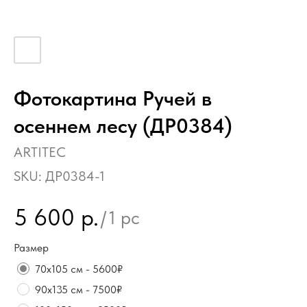
Фотокартина Ручей в
осеннем лесу (ДР0384)
ARTITEC
SKU:
ДР0384-1
5 600
р.
/
1 pc
Размер
70х105 см - 5600₽
90х135 см - 7500₽