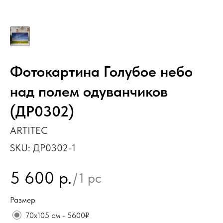
Фотокартина Голубое небо
над полем одуванчиков
(ДР0302)
ARTITEC
SKU:
ДР0302-1
5 600
р.
/
1 pc
Размер
70х105 см - 5600₽