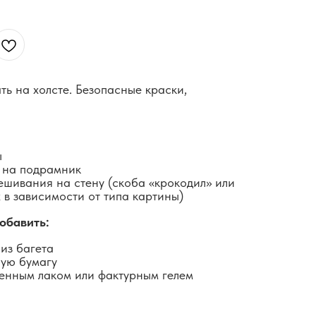
ть на холсте. Безопасные краски,
ы
 на подрамник
ешивания на стену (скоба «крокодил» или
 в зависимости от типа картины)
обавить:
из багета
ную бумагу
енным лаком или фактурным гелем