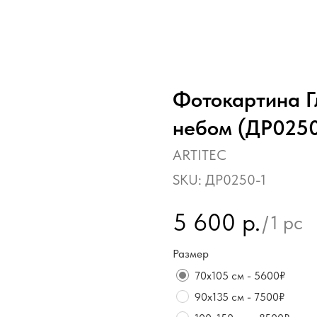
Фотокартина Г
небом (ДР025
ARTITEC
SKU:
ДР0250-1
5 600
р.
/
1 pc
Размер
70х105 см - 5600₽
90х135 см - 7500₽