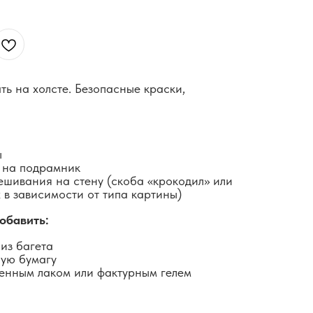
ть на холсте. Безопасные краски,
ы
 на подрамник
ешивания на стену (скоба «крокодил» или
 в зависимости от типа картины)
обавить:
из багета
ную бумагу
енным лаком или фактурным гелем