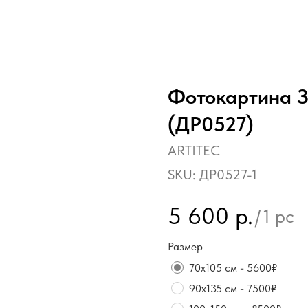
Фотокартина З
(ДР0527)
ARTITEC
SKU:
ДР0527-1
5 600
р.
/
1 pc
Размер
70х105 см - 5600₽
90х135 см - 7500₽