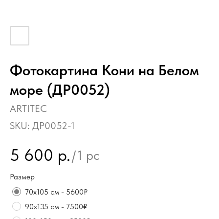
Фотокартина Кони на Белом
море (ДР0052)
ARTITEC
SKU:
ДР0052-1
5 600
р.
/
1 pc
Размер
70х105 см - 5600₽
90х135 см - 7500₽