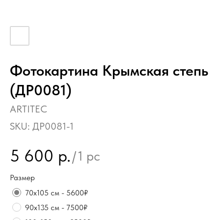
Фотокартина Крымская степь
(ДР0081)
ARTITEC
SKU:
ДР0081-1
5 600
р.
/
1 pc
Размер
70х105 см - 5600₽
90х135 см - 7500₽