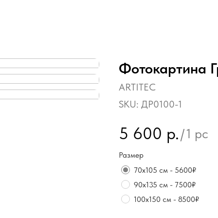
Фотокартина Г
ARTITEC
SKU:
ДР0100-1
5 600
р.
/
1 pc
Размер
70х105 см - 5600₽
90х135 см - 7500₽
100х150 см - 8500₽