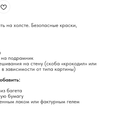
ть на холсте. Безопасные краски,
ы
 на подрамник
ешивания на стену (скоба «крокодил» или
 в зависимости от типа картины)
обавить:
из багета
ную бумагу
енным лаком или фактурным гелем