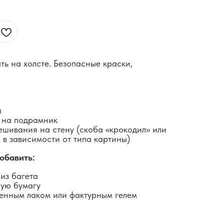
ть на холсте. Безопасные краски,
ы
 на подрамник
ешивания на стену (скоба «крокодил» или
 в зависимости от типа картины)
обавить:
из багета
ную бумагу
енным лаком или фактурным гелем