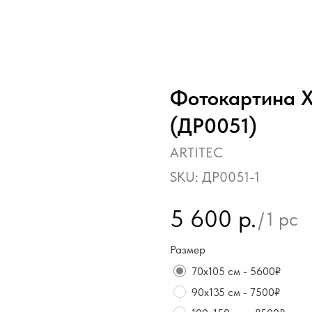
Фотокартина Х
(ДР0051)
ARTITEC
SKU:
ДР0051-1
5 600
р.
/
1 pc
Размер
70х105 см - 5600₽
90х135 см - 7500₽