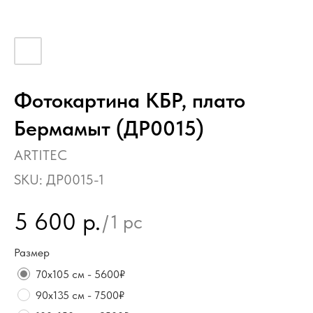
Фотокартина КБР, плато
Бермамыт (ДР0015)
ARTITEC
SKU:
ДР0015-1
5 600
р.
/
1 pc
Размер
70х105 см - 5600₽
90х135 см - 7500₽