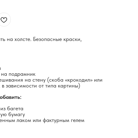
ть на холсте. Безопасные краски,
ы
 на подрамник
ешивания на стену (скоба «крокодил» или
 в зависимости от типа картины)
обавить:
из багета
ную бумагу
енным лаком или фактурным гелем