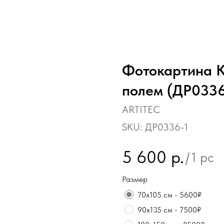
Фотокартина К
полем (ДР033
ARTITEC
SKU:
ДР0336-1
5 600
р.
/
1 pc
Размер
70х105 см - 5600₽
90х135 см - 7500₽