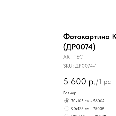
Фотокартина 
(ДР0074)
ARTITEC
SKU:
ДР0074-1
5 600
р.
/
1 pc
Размер
70х105 см - 5600₽
90х135 см - 7500₽