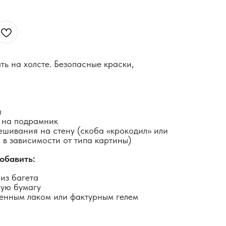
ть на холсте. Безопасные краски,
ы
 на подрамник
ешивания на стену (скоба «крокодил» или
 в зависимости от типа картины)
обавить:
из багета
ную бумагу
енным лаком или фактурным гелем