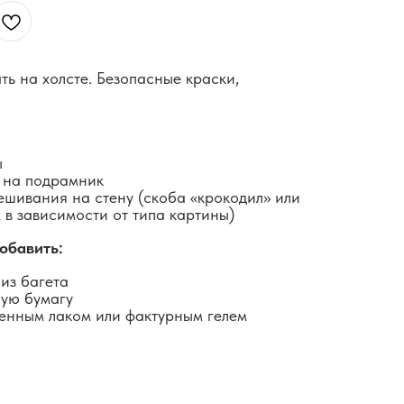
ть на холсте. Безопасные краски,
ы
 на подрамник
ешивания на стену (скоба «крокодил» или
 в зависимости от типа картины)
обавить:
из багета
ную бумагу
енным лаком или фактурным гелем