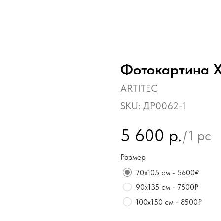
Фотокартина 
ARTITEC
SKU:
ДР0062-1
5 600
р.
/
1 pc
Размер
70х105 см - 5600₽
90х135 см - 7500₽
100х150 см - 8500₽