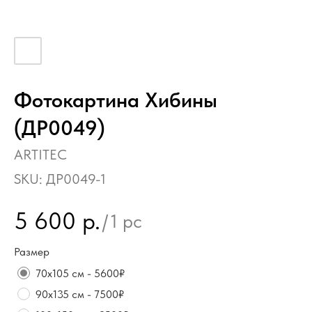
Фотокартина Хибины
(ДР0049)
ARTITEC
SKU:
ДР0049-1
5 600
р.
/
1 pc
Размер
70х105 см - 5600₽
90х135 см - 7500₽