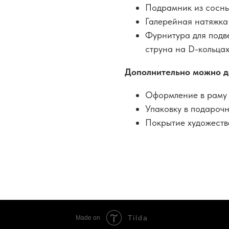
Подрамник из сосн
Галерейная натяжка
Фурнитура для подв
струна на D-кольцах
Дополнительно можно д
Оформление в раму 
Упаковку в подароч
Покрытие художеств
Tilda
Made on