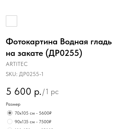
Фотокартина Водная гладь
на закате (ДР0255)
ARTITEC
SKU:
ДР0255-1
5 600
р.
/
1 pc
Размер
70х105 см - 5600₽
90х135 см - 7500₽