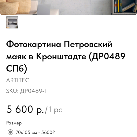
Фотокартина Петровский
маяк в Кронштадте (ДР0489
СПб)
ARTITEC
SKU:
ДР0489-1
5 600
р.
/
1 pc
Размер
70х105 см - 5600₽