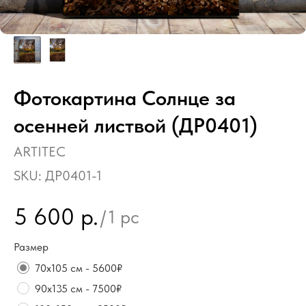
Фотокартина Солнце за
осенней листвой (ДР0401)
ARTITEC
SKU:
ДР0401-1
5 600
р.
/
1 pc
Размер
70х105 см - 5600₽
90х135 см - 7500₽