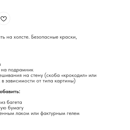
ть на холсте. Безопасные краски,
ы
 на подрамник
ешивания на стену (скоба «крокодил» или
 в зависимости от типа картины)
обавить:
из багета
ную бумагу
енным лаком или фактурным гелем