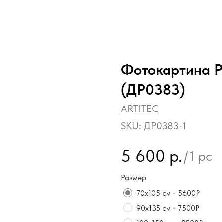
Фотокартина Р
(ДР0383)
ARTITEC
SKU:
ДР0383-1
5 600
р.
/
1 pc
Размер
70х105 см - 5600₽
90х135 см - 7500₽