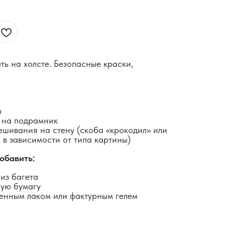
ть на холсте. Безопасные краски,
ы
 на подрамник
ешивания на стену (скоба «крокодил» или
 в зависимости от типа картины)
обавить:
из багета
ную бумагу
енным лаком или фактурным гелем