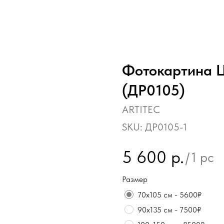
Фотокартина Ц
(ДР0105)
ARTITEC
SKU:
ДР0105-1
5 600
р.
/
1 pc
Размер
70х105 см - 5600₽
90х135 см - 7500₽