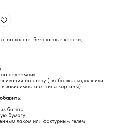
ть на холсте. Безопасные краски,
ы
 на подрамник
ешивания на стену (скоба «крокодил» или
 в зависимости от типа картины)
обавить:
из багета
ную бумагу
енным лаком или фактурным гелем