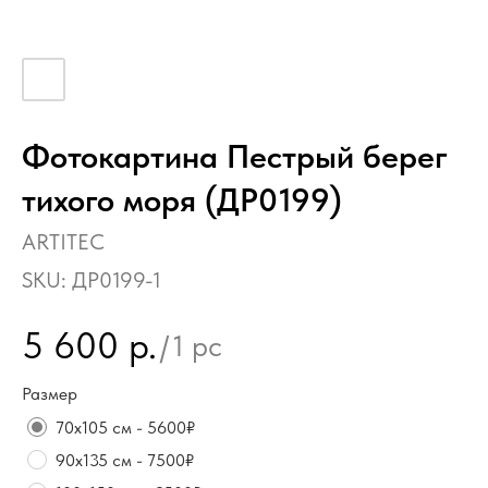
Фотокартина Пестрый берег
тихого моря (ДР0199)
ARTITEC
SKU:
ДР0199-1
5 600
р.
/
1 pc
Размер
70х105 см - 5600₽
90х135 см - 7500₽