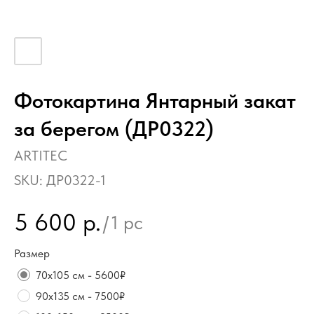
Фотокартина Янтарный закат
за берегом (ДР0322)
ARTITEC
SKU:
ДР0322-1
5 600
р.
/
1 pc
Размер
70х105 см - 5600₽
90х135 см - 7500₽