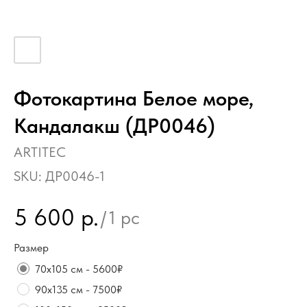
Фотокартина Белое море,
Кандалакш (ДР0046)
ARTITEC
SKU:
ДР0046-1
5 600
р.
/
1 pc
Размер
70х105 см - 5600₽
90х135 см - 7500₽