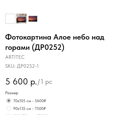
Фотокартина Алое небо над
горами (ДР0252)
ARTITEC
SKU:
ДР0252-1
5 600
р.
/
1 pc
Размер
70х105 см - 5600₽
90х135 см - 7500₽