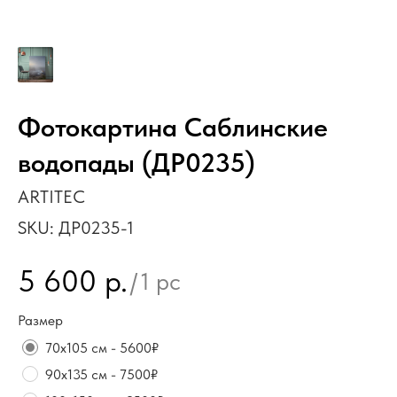
Фотокартина Саблинские
водопады (ДР0235)
ARTITEC
SKU:
ДР0235-1
5 600
р.
/
1 pc
Размер
70х105 см - 5600₽
90х135 см - 7500₽