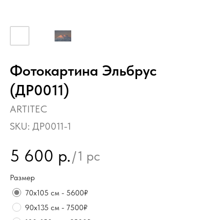
Фотокартина Эльбрус
(ДР0011)
ARTITEC
SKU:
ДР0011-1
5 600
р.
/
1 pc
Размер
70х105 см - 5600₽
90х135 см - 7500₽