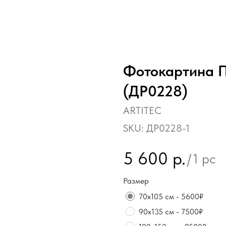
Фотокартина 
(ДР0228)
ARTITEC
SKU:
ДР0228-1
5 600
р.
/
1 pc
Размер
70х105 см - 5600₽
90х135 см - 7500₽