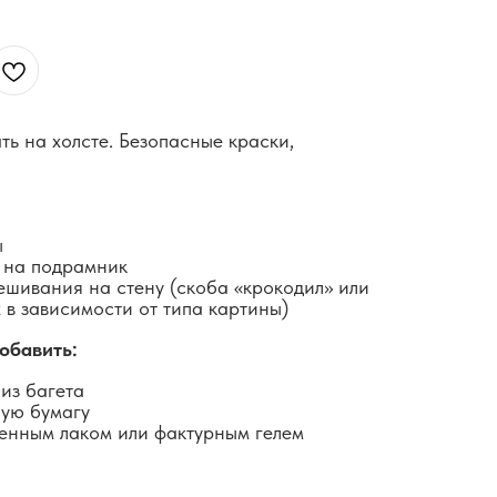
ть на холсте. Безопасные краски,
ы
 на подрамник
ешивания на стену (скоба «крокодил» или
 в зависимости от типа картины)
обавить:
из багета
ную бумагу
енным лаком или фактурным гелем